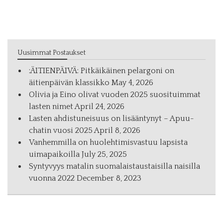
Uusimmat Postaukset
:ÄITIENPÄIVÄ: Pitkäikäinen pelargoni on
äitienpäivän klassikko
May 4, 2026
Olivia ja Eino olivat vuoden 2025 suosituimmat
lasten nimet
April 24, 2026
Las­ten ah­dis­tu­nei­suus on li­sään­ty­nyt – Apuu-
cha­tin vuo­si 2025
April 8, 2026
Vanhemmilla on huolehtimisvastuu lapsista
uimapaikoilla
July 25, 2025
Syntyvyys matalin suomalaistaustaisilla naisilla
vuonna 2022
December 8, 2023