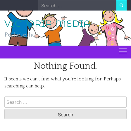
Skip
Search
to
for:
content
VICTORIA MEDIA
Perhekerho
Nothing Found.
It seems we can’t find what you’re looking for. Perhaps
searching can help.
Search
for: