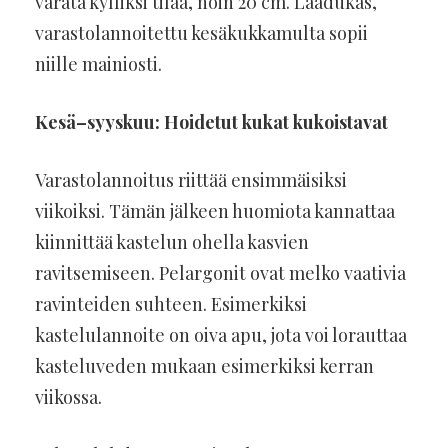
varata kylliksi tilaa, noin 20 cm. Laadukas,
varastolannoitettu kesäkukkamulta sopii
niille mainiosti.
Kesä–syyskuu: Hoidetut kukat kukoistavat
Varastolannoitus riittää ensimmäisiksi
viikoiksi. Tämän jälkeen huomiota kannattaa
kiinnittää kastelun ohella kasvien
ravitsemiseen. Pelargonit ovat melko vaativia
ravinteiden suhteen. Esimerkiksi
kastelulannoite on oiva apu, jota voi lorauttaa
kasteluveden mukaan esimerkiksi kerran
viikossa.