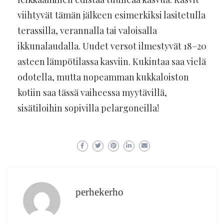
viihtyvät tämän jälkeen esimerkiksi lasitetulla
terassilla, verannalla tai valoisalla
ikkunalaudalla. Uudet versot ilmestyvät 18–20
asteen lämpötilassa kasviin. Kukintaa saa vielä
odotella, mutta nopeamman kukkaloiston
kotiin saa tässä vaiheessa myytävillä,
sisätiloihin sopivilla pelargoneilla!
perhekerho