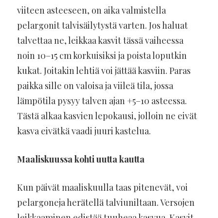
viiteen asteeseen, on aika valmistella
pelargonit talvisäilytystä varten. Jos haluat
talvettaa ne, leikkaa kasvit tässä vaiheessa
noin 10–15 cm korkuisiksi ja poista loputkin
kukat. Joitakin lehtiä voi jättää kasviin. Paras
paikka sille on valoisa ja viileä tila, jossa
lämpötila pysyy talven ajan +5–10 asteessa.
Tästä alkaa kasvien lepokausi, jolloin ne eivät
kasva eivätkä vaadi juuri kastelua.
Maaliskuussa kohti uutta kautta
Kun päivät maaliskuulla taas pitenevät, voi
pelargoneja herätellä talviuniltaan. Versojen
leikkaaminen edistää tuuheaa kasvua. Kasvit