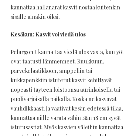
kannattaa hallanarat kasvit nostaa kuitenkin
sisälle ainakin öiksi.
Kesäkuu: Kasvit voi viedä ulos
Pelargonit kannattaa viedä ulos vasta, kun yöt
ovat taatusti lämmenneet. Ruukkuun,
parvekelaatikkoon, amppeliin tai
kukkapenkkiin istutetut kasvit kehittyvät
nopeasti täyteen loistoonsa aurinkoisella tai
puolivarjoisalla paikalla. Koska ne kasvavat
vauhdikkaasti ja vaativat kesän edetessä tilaa,
kannattaa niille varata vähintään 18 cm syvät
istutusastiat. Myös kasvien väleihin kannattaa