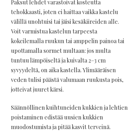
Paksut lehdet varastoivat kosteutta
tehokkaasti, joten ei haittaa vaikka kastelu
välillä unohtuisi tai jäisi kesäkiireiden alle.
Voit varmistua kastelun tarpeesta
kokeilemalla ruukun tai amppelin painoa tai
upottamalla sormet multaan: jos multa
tuntuu lämpöiseltä ja kuivalta 2–3 cm
syvyydeltä, on aika kastella. Ylimääräisen
veden tulisi päästä valumaan ruukusta pois,
jotteivat juuret kärsi.
Säännöllinen kuihtuneiden kukkien ja lehtien
poistaminen edistää uusien kukkien
muodostumista ja pitää kasvit terveinä.