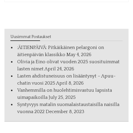
Uusimmat Postaukset
:ÄITIENPÄIVÄ: Pitkäikäinen pelargoni on
äitienpäivän klassikko
May 4, 2026
Olivia ja Eino olivat vuoden 2025 suosituimmat
lasten nimet
April 24, 2026
Las­ten ah­dis­tu­nei­suus on li­sään­ty­nyt – Apuu-
cha­tin vuo­si 2025
April 8, 2026
Vanhemmilla on huolehtimisvastuu lapsista
uimapaikoilla
July 25, 2025
Syntyvyys matalin suomalaistaustaisilla naisilla
vuonna 2022
December 8, 2023