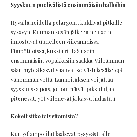
Syyskuun puolivälistä ensimmäisiin halloihin
Hyvällä hoidolla pelargonit kukkivat pitkälle
syksyyn. Kuuman kesän jälkeen ne usein
innostuvat uudelleen viileämmissä
lämpötiloissa, kukkia riittää usein
ensimmäisiin yöpakkasiin saakka. Viileämmän
sään myötä kasvit vaativat selvästi kesäkelejä
vähemmän vettä. Lannoituksen voi jättää
syyskuussa pois, jolloin päivät pikkuhiljaa
pitenevät, yöt viilenevät ja kasvu hidastuu.
Kokeilisitko talvettamista?
Kun yölämpötilat laskevat pysyvästi alle